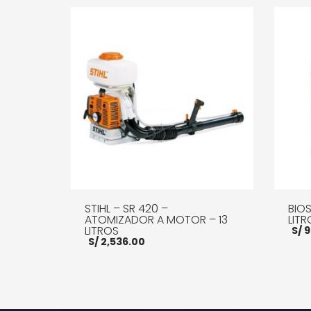
STIHL – SR 420 –
BIOS
ATOMIZADOR A MOTOR – 13
LITR
LITROS
S/
9
S/
2,536.00
LEER 
AÑADIR AL CARRITO
MORE INFO