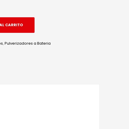
AL CARRITO
os
,
Pulverizadores a Bateria
edIn
hatsApp