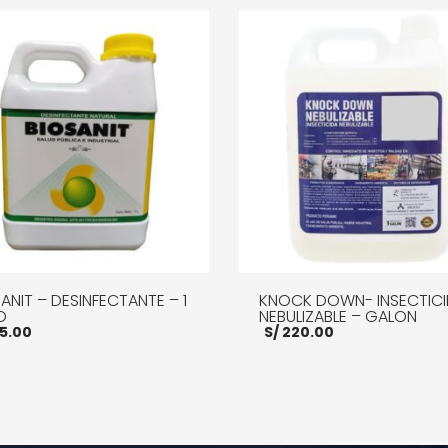
ANIT – DESINFECTANTE – 1
KNOCK DOWN- INSECTIC
O
NEBULIZABLE – GALON
5.00
S/
220.00
MÁS
MORE INFO
AÑADIR AL CARRITO
MOR