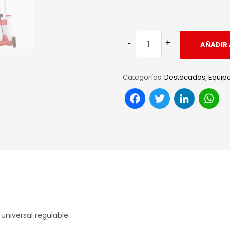
AÑADIR 
Categorías:
Destacados
,
Equip
Facebook
Twitter
Link
W
 universal regulable.