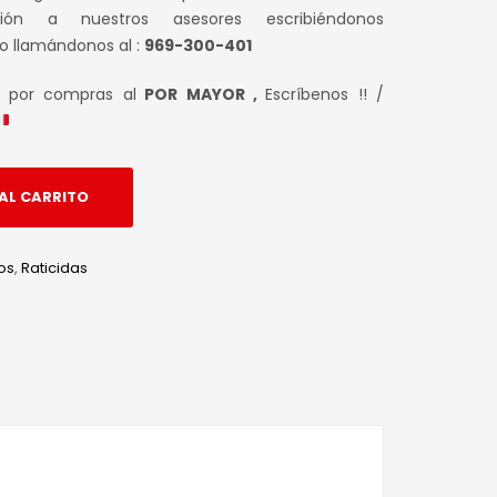
ción a nuestros asesores escribiéndonos
o llamándonos al :
969-300-401
s por compras al
POR MAYOR ,
Escríbenos !! /
AL CARRITO
os
,
Raticidas
edIn
hatsApp