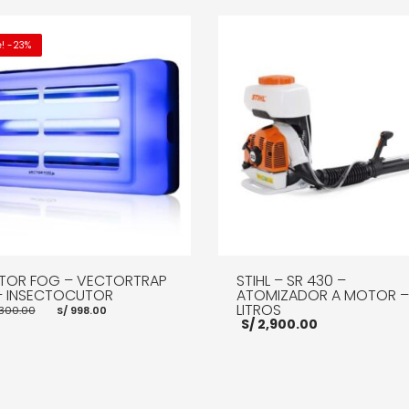
e! -23%
TOR FOG – VECTORTRAP
STIHL – SR 430 –
 – INSECTOCUTOR
ATOMIZADOR A MOTOR – 
El
El
LITROS
,300.00
S/
998.00
precio
precio
S/
2,900.00
original
actual
era:
es:
S/ 1,300.00.
S/ 998.00.
R AL CARRITO
MORE INFO
AÑADIR AL CARRITO
MOR