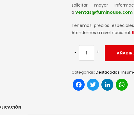
solicitar mayor informa
a
ventas@fumihouse.com
Tenemos precios especiale
Atendemos a nivel nacional.
AÑADIR 
Categorías:
Destacados
,
Insum
Facebook
Twitter
Link
W
PLICACIÓN