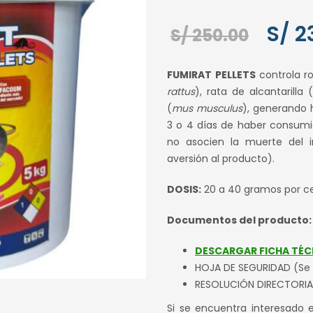
El
S/
2
S/
250.00
preci
FUMIRAT PELLETS
controla r
origin
rattus
), rata de alcantarilla (
(
mus musculus
), generando 
era:
3 o 4 días de haber consumid
S/ 250
no asocien la muerte del 
aversión al producto).
DOSIS:
20 a 40 gramos por c
Documentos del producto:
DESCARGAR FICHA TÉC
HOJA DE SEGURIDAD (Se
RESOLUCIÓN DIRECTORIA
Si se encuentra interesado 