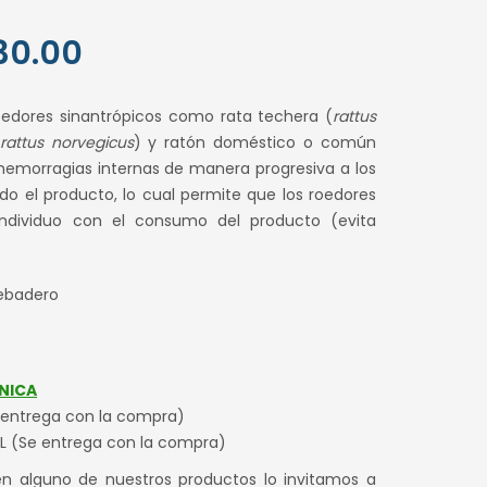
El
30.00
o
precio
oedores sinantrópicos como rata techera (
rattus
al
actual
rattus norvegicus
) y ratón doméstico o común
hemorragias internas de manera progresiva a los
es:
o el producto, lo cual permite que los roedores
.00.
S/ 230.00.
individuo con el consumo del producto (evita
ebadero
NICA
 entrega con la compra)
L (Se entrega con la compra)
en alguno de nuestros productos lo invitamos a