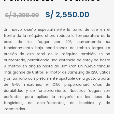
El
El
S/
2,550.00
S/
3,200.00
precio
precio
Un nuevo diseño especialmente la toma de aire en el
original
actual
frente de la máquina ahora reduce la temperatura de la
base de los fogger por 20º, aumentando su
era:
es:
funcionamiento bajo condiciones de trabajo largas. La
S/ 3,200.00.
S/ 2,55
presión de aire total de la máquina también se ha
aumentado, permitiendo una distancia de spray de hasta
8 metros en ángulo hasta de 80º. Con un nuevo tanque
más grande de 6 litros, el motor de Samsung de 1250 vatios
y un tamaño completamente ajustable de la gotita a partir
de 5-50 micrones, el C150 proporcionará años de
durabilidad y de funcionamiento. Nuestros foggers son
perfectos para aplicar la mayoría de los tipos de
fungicidas, de desinfectantes, de biocidas y de
insecticidas.