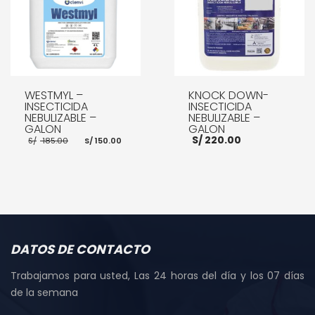
WESTMYL –
KNOCK DOWN-
INSECTICIDA
INSECTICIDA
NEBULIZABLE –
NEBULIZABLE –
GALON
GALON
El
El
S/
220.00
S/
185.00
S/
150.00
precio
precio
original
actual
era:
es:
S/ 185.00.
S/ 150.00.
AÑADIR AL CARRITO
AÑADIR AL CARRITO
DATOS DE CONTACTO
Trabajamos para usted, Las 24 horas del día y los 07 días
de la semana