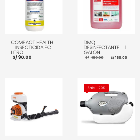
COMPACT HEALTH
DMQ –
– INSECTICIDA EC –
DESINFECTANTE – 1
LITRO
GALÓN
El
El
S/
90.00
S/
190.00
S/
150.00
precio
prec
original
actu
era:
es:
S/ 190.00.
S/ 15
AÑADIR AL CARRITO
AÑADIR AL CARRITO
Sale! -20%