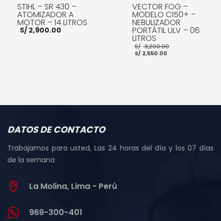
STIHL – SR 430 –
VECTOR FOG –
ATOMIZADOR A
MODELO C150+ –
MOTOR – 14 LITROS
NEBULIZADOR
PORTÁTIL ULV – 06
S/
2,900.00
LITROS
El
S/
3,200.00
El
precio
S/
2,550.00
precio
original
actual
era:
es:
S/ 3,200.00.
AÑADIR AL CARRITO
S/ 2,550.00.
AÑADIR AL CARRITO
DATOS DE CONTACTO
Trabajamos para usted, Las 24 horas del día y los 07 días
de la semana
La Molina, Lima - Perú
969-300-401