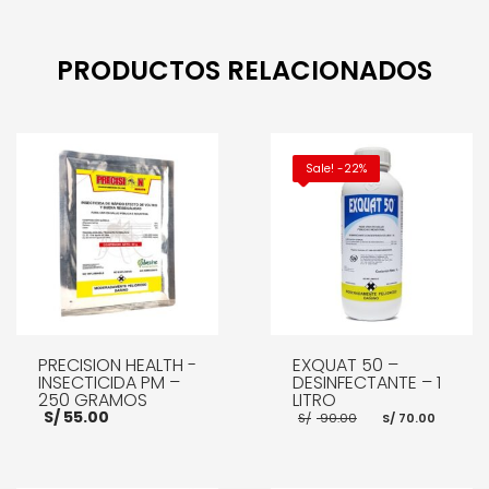
PRODUCTOS RELACIONADOS
Sale! -22%
PRECISION HEALTH -
EXQUAT 50 –
INSECTICIDA PM –
DESINFECTANTE – 1
250 GRAMOS
LITRO
El
El
S/
55.00
S/
90.00
S/
70.00
precio
preci
original
actua
era:
es:
S/ 90.00.
S/ 70.