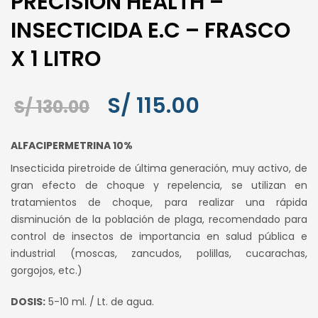
PRECISION HEALTH –
INSECTICIDA E.C – FRASCO
X 1 LITRO
El
El
S/
115.00
S/
130.00
precio
precio
ALFACIPERMETRINA 10%
original
actual
Insecticida piretroide de última generación, muy activo, de
era:
es:
gran efecto de choque y repelencia, se utilizan en
tratamientos de choque, para realizar una rápida
S/ 130.00.
S/ 115.00.
disminución de la población de plaga, recomendado para
control de insectos de importancia en salud pública e
industrial (moscas, zancudos, polillas, cucarachas,
gorgojos, etc.)
DOSIS:
5-10 ml. / Lt. de agua.