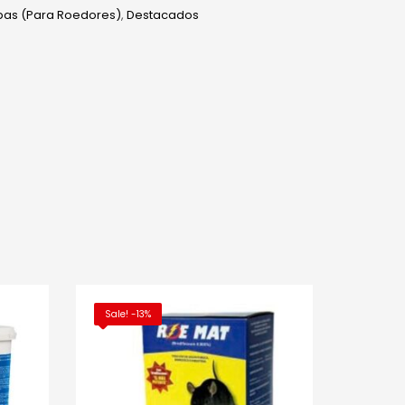
as (Para Roedores)
,
Destacados
edIn
hatsApp
Sale! -13%