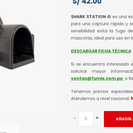
S/
42.00
SHARK STATION G
es una es
para una captura rápida y s
sensibilidad evita la fuga 
mascotas, ideal para uso en in
DESCARGAR FICHA TÉCNICA
Si se encuentra interesado 
solicitar mayor informac
ventas@fumix.com.pe
o ll
Tenemos precios especiale
Atendemos a nivel nacional.
AÑADIR 