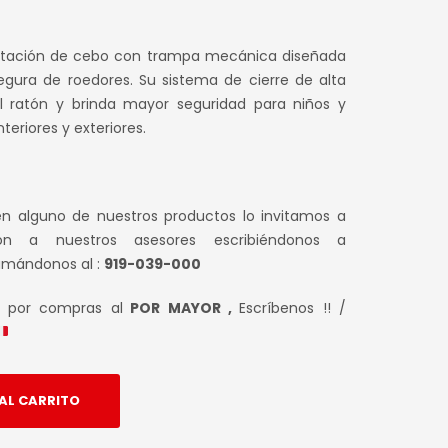
tación de cebo con trampa mecánica diseñada
egura de roedores. Su sistema de cierre de alta
del ratón y brinda mayor seguridad para niños y
teriores y exteriores.
en alguno de nuestros productos lo invitamos a
ión a nuestros asesores escribiéndonos a
amándonos al :
919-039-000
s por compras al
POR MAYOR ,
Escríbenos !! /
AL CARRITO