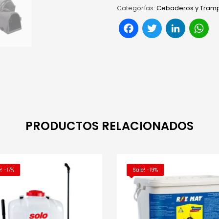
Categorías:
Cebaderos y Tramp
Facebook
Twitter
Link
W
PRODUCTOS RELACIONADOS
! -17%
Sale! -19%