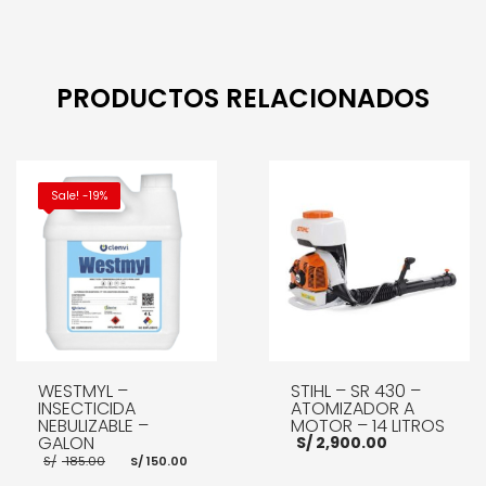
AÑADIR AL CARRITO
PRODUCTOS RELACIONADOS
Sale! -19%
WESTMYL –
STIHL – SR 430 –
INSECTICIDA
ATOMIZADOR A
NEBULIZABLE –
MOTOR – 14 LITROS
GALON
S/
2,900.00
El
El
S/
185.00
S/
150.00
precio
precio