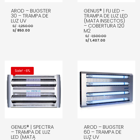
AROD – BUGSTER
GENUS® | FLI LED –
30 – TRAMPA DE
TRAMPA DE LUZ LED
LUZ UV
(MATA INSECTOS)
El
– COBERTURA 120
S/
1,250.00
El
precio
M2
S/
850.00
precio
original
El
S/
1,500.00
actual
era:
El
precio
S/
1,407.00
es:
S/ 1,250.00.
precio
original
S/ 850.00.
actual
era:
es:
S/ 1,500.00.
S/ 1,407.00.
AÑADIR AL CARRITO
AÑADIR AL CARRITO
Sale! -6%
GENUS® | SPECTRA
AROD – BUGSTER
– TRAMPA DE LUZ
60 – TRAMPA DE
LED (MATA
LUZ UV