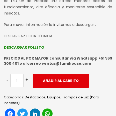
S/ 950.00.
S/ 857.00.
de LED UV de Practika LED ofrece menores costos de
funcionamiento, alta eficacia y monitoreo sostenible de
insectos.
Para mayor información le invitamos a descargar :
DESCARGAR FICHA TÉCNICA
DESCARGAR FOLLETO
PRECIOS AL POR MAYOR consultar vía Whatsapp +51 969
300 401 o al correo ventas@fumihouse.com
AÑADIR AL CARRITO
Categorías:
Destacados
,
Equipos
,
Trampas de Luz (Para
Insectos)
Facebook
Twitter
LinkedIn
WhatsApp