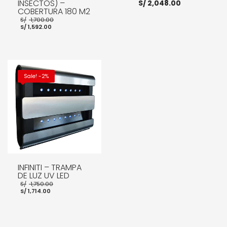
INSECTOS) –
S/
2,048.00
COBERTURA 180 M2
El
S/
1,700.00
El
precio
S/
1,592.00
precio
original
actual
era:
es:
S/ 1,700.00.
AÑADIR AL CARRITO
S/ 1,592.00.
AÑADIR AL CARRITO
Sale! -2%
INFINITI – TRAMPA
DE LUZ UV LED
El
S/
1,750.00
El
precio
S/
1,714.00
precio
original
actual
era:
es:
S/ 1,750.00.
S/ 1,714.00.