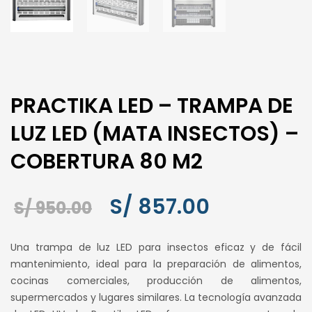
PRACTIKA LED – TRAMPA DE
LUZ LED (MATA INSECTOS) –
COBERTURA 80 M2
El
El
S/
857.00
S/
950.00
precio
precio
Una trampa de luz LED para insectos eficaz y de fácil
original
actual
mantenimiento, ideal para la preparación de alimentos,
cocinas comerciales, producción de alimentos,
era:
es:
supermercados y lugares similares. La tecnología avanzada