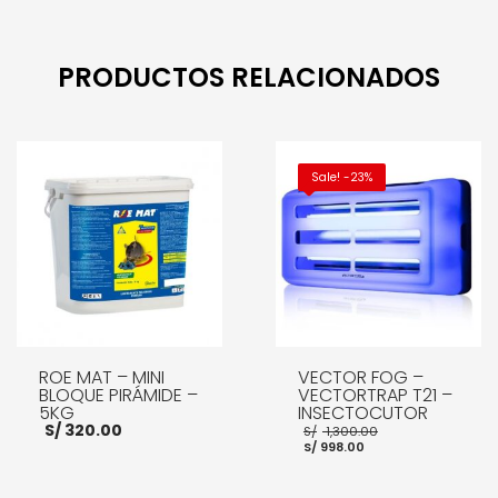
PRODUCTOS RELACIONADOS
Sale! -23%
ROE MAT – MINI
VECTOR FOG –
BLOQUE PIRÁMIDE –
VECTORTRAP T21 –
5KG
INSECTOCUTOR
El
S/
320.00
S/
1,300.00
El
precio
S/
998.00
precio
original
actual
era:
es:
S/ 1,300.00.