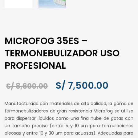
MICROFOG 35ES –
TERMONEBULIZADOR USO
PROFESIONAL
El
El
S/
7,500.00
S/
8,600.00
precio
precio
Manufacturada con materiales de alta calidad, la gama de
original
actual
termonebulizadores de gran resistencia Microfog se utiliza
para dispersar líquidos como una fina nube de gotas con
era:
es:
un tamaño preciso (entre 5 y 10 μm para formulaciones
S/ 8,600.00.
S/ 7,50
oleosas y entre 10 y 30 μm para acuosas). Adecuadas para