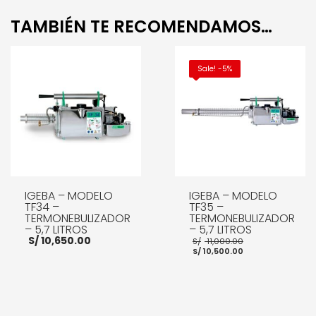
TAMBIÉN TE RECOMENDAMOS…
Sale! -5%
IGEBA – MODELO
IGEBA – MODELO
TF34 –
TF35 –
TERMONEBULIZADOR
TERMONEBULIZADOR
– 5,7 LITROS
– 5,7 LITROS
El
S/
10,650.00
S/
11,000.00
El
precio
S/
10,500.00
precio
original
actual
era:
es:
S/ 11,000.00
S/ 10,500.00.
AÑADIR AL CARRITO
AÑADIR AL CARRITO