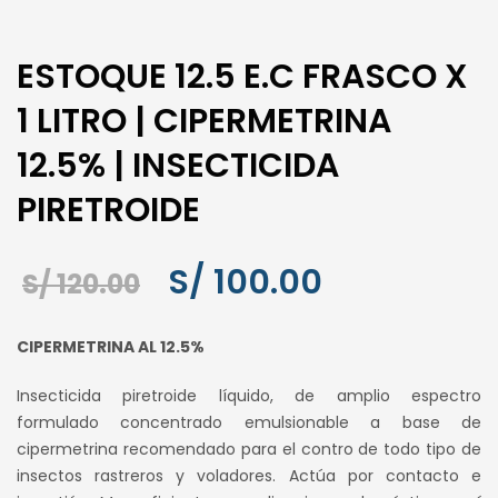
ESTOQUE 12.5 E.C FRASCO X
1 LITRO | CIPERMETRINA
12.5% | INSECTICIDA
PIRETROIDE
El
El
S/
100.00
S/
120.00
precio
precio
CIPERMETRINA AL 12.5%
original
actual
Insecticida piretroide líquido, de amplio espectro
era:
es:
formulado concentrado emulsionable a base de
S/ 120.00.
S/ 100.00.
cipermetrina recomendado para el contro de todo tipo de
insectos rastreros y voladores. Actúa por contacto e