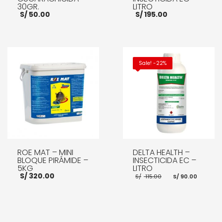
30GR.
LITRO
S/
50.00
S/
195.00
AÑADIR AL CARRITO
AÑADIR AL CARRITO
Sale! -22%
ROE MAT – MINI
DELTA HEALTH –
BLOQUE PIRÁMIDE –
INSECTICIDA EC –
5KG
LITRO
El
El
S/
320.00
S/
115.00
S/
90.00
precio
preci
original
actua
era:
es:
S/ 115.00.
S/ 90.
AÑADIR AL CARRITO
AÑADIR AL CARRITO